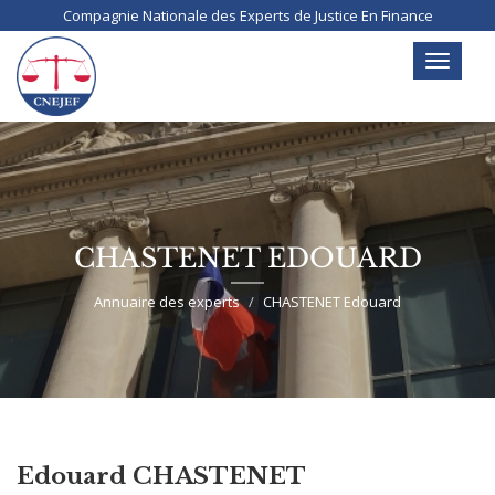
Aller
Compagnie Nationale des Experts de Justice En Finance
au
contenu
Toggle
principal
navigati
CHASTENET EDOUARD
Annuaire des experts
CHASTENET Edouard
Edouard CHASTENET