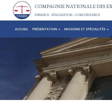
Aller
COMPAGNIE NATIONALE DES EXP
au
contenu
FINANCE - EVALUATION - CONCURRENCE
principal
ACCUEIL
PRÉSENTATION
MISSIONS ET SPÉCIALITÉS