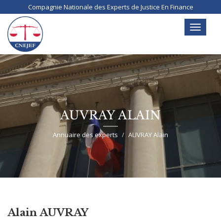
Aller
Compagnie Nationale des Experts de Justice En Finance
au
contenu
Toggle
principal
navigati
AUVRAY ALAIN
Annuaire des experts
AUVRAY Alain
Alain AUVRAY